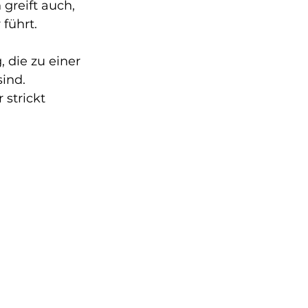
reift auch, 
führt.
die zu einer 
ind. 
trickt 