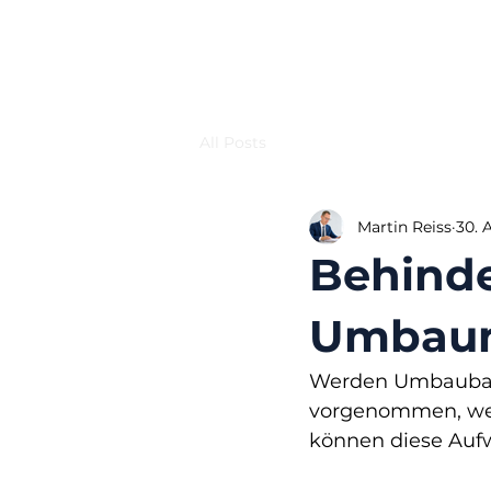
All Posts
Martin Reiss
30. 
Behind
Umbau
Werden Umbaubau
vorgenommen, wel
können diese Auf