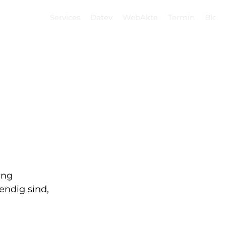
Services
Datev
WebAkte
Termin
Blog
ng 
ndig sind, 