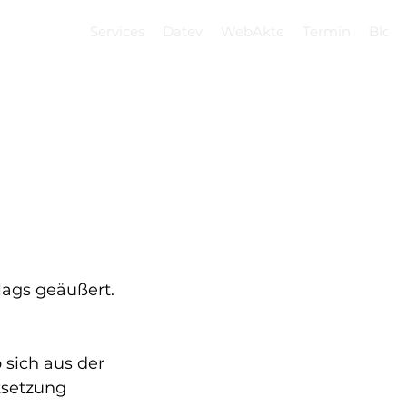
Services
Datev
WebAkte
Termin
Blog
ags geäußert.
sich aus der 
tsetzung 