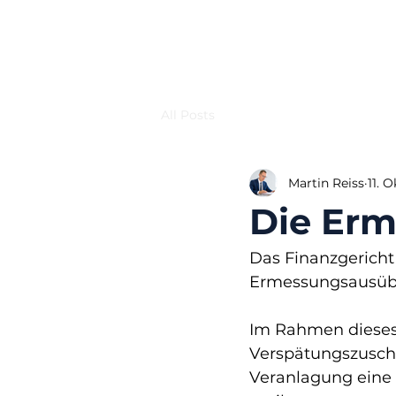
All Posts
Martin Reiss
11. 
Die Er
Das Finanzgericht
Ermessungsausübu
Im Rahmen dieses
Verspätungszuschl
Veranlagung eine 