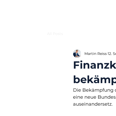
All Posts
Martin Reiss
12. 
Finanzk
bekämp
Die Bekämpfung der
eine neue Bundesb
auseinandersetz.