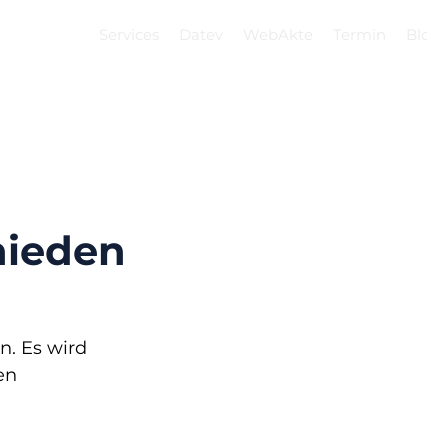
Services
Datev
WebAkte
Termin
Blog
hieden
n. Es wird 
en 