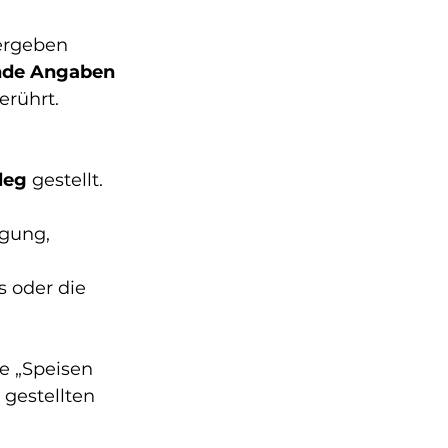
ergeben 
nde Angaben 
erührt.
leg
 gestellt. 
igung,
 oder die 
e „Speisen 
gestellten 