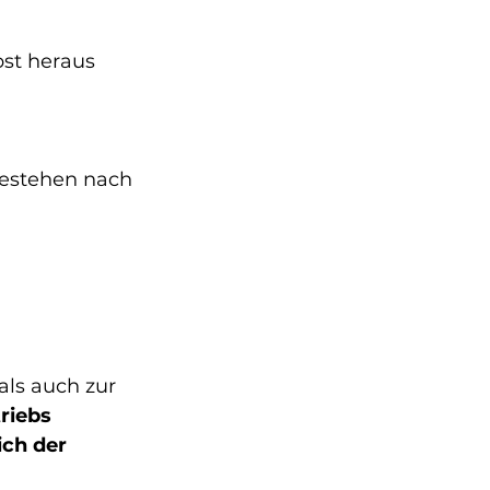
bst heraus 
bestehen nach 
ls auch zur 
riebs
ch der 