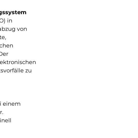
gssystem 
) in 
abzug von 
e, 
schen 
Der 
lektronischen 
vorfälle zu 
i einem   
. 
nell 