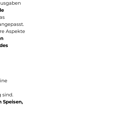
sausgaben 
le 
as 
ngepasst. 
re Aspekte 
n 
des 
eine 
sind. 
 Speisen, 