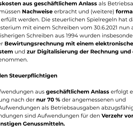
kosten aus geschäftlichem Anlass
 als Betrieb
 müssen 
Nachweise
 erbracht und (weitere) 
forma
 erfüllt werden. Die steuerlichen Spielregeln hat d
terium mit einem Schreiben vom 30.6.2021 nun a
sherigen Schreiben aus 1994 wurden insbesonde
r 
Bewirtungsrechnung mit einem elektronische
stem
 und 
zur Digitalisierung der Rechnung und 
genommen. 
en Steuerpflichtigen
fwendungen aus 
geschäftlichem Anlass
 erfolgt 
ng nach der 
nur 70 % 
der angemessenen und 
ufwendungen als Betriebsausgaben abzugsfähig 
dungen sind Aufwendungen für den 
Verzehr von
nstigen Genussmitteln.