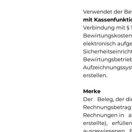
Verwendet der Bew
mit Kassenfunkti
Verbindung mit § 
Bewirtungskosten 
elektronisch aufg
Sicherheitseinric
Bewirtungsbetrieb 
Aufzeichnungssyst
erstellen. 
Merke 
Der   Beleg, der d
Rechnungsbetrag 
Rechnungen in   an
erstellte),   erfü
ausgewiesenen   