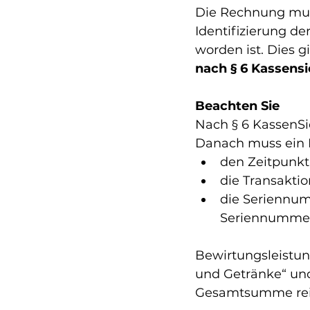
Die Rechnung mu
Identifizierung d
worden ist. Dies g
nach § 6 Kassens
Beachten Sie
Nach § 6 KassenS
Danach muss ein B
den Zeitpunkt
die Transakt
die Seriennum
Seriennummer 
Bewirtungsleistun
und Getränke“ und
Gesamtsumme reic