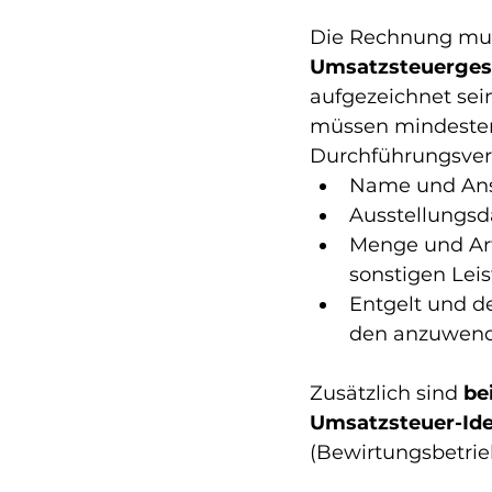
Die Rechnung mus
Umsatzsteuergese
aufgezeichnet sei
müssen mindesten
Durchführungsvero
Name und Ansc
Ausstellungs
Menge und Art
sonstigen Leis
Entgelt und de
den anzuwende
Zusätzlich sind 
be
Umsatzsteuer-Id
(Bewirtungsbetrieb