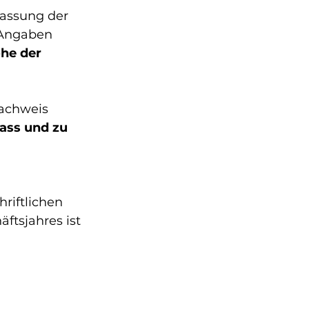
lassung der 
 Angaben 
he der 
achweis 
ss und zu 
iftlichen 
tsjahres ist 