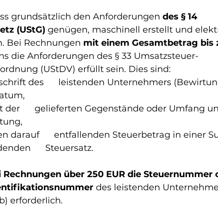
s grundsätzlich den Anforderungen 
des § 14 
tz (UStG)
 genügen, maschinell erstellt und elekt
n. Bei Rechnungen 
mit einem Gesamtbetrag bis 
s die Anforderungen des § 33 Umsatzsteuer-
rdnung (UStDV) erfüllt sein. Dies sind:
hrift des      leistenden Unternehmers (Bewirtun
datum,
 der      gelieferten Gegenstände oder Umfang un
tung,
n darauf      entfallenden Steuerbetrag in einer
nden      Steuersatz.
i Rechnungen über 250 EUR die Steuernummer o
entifikationsnummer
 des leistenden Unternehme
) erforderlich. 