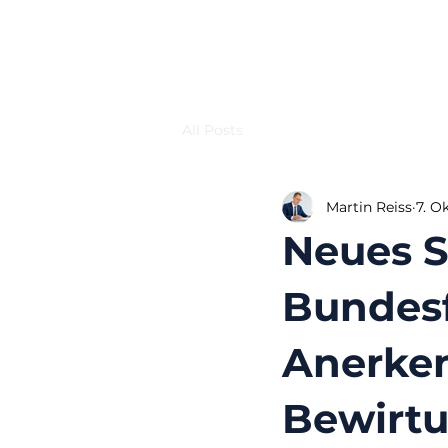
All Posts
Martin Reiss
7. O
Neues S
Bundesf
Anerke
Bewirt