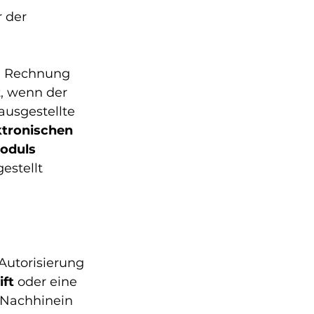
 der 
e Rechnung 
, wenn der 
usgestellte 
tronischen 
oduls
stellt 
 Autorisierung 
ift
 oder eine 
 Nachhinein 