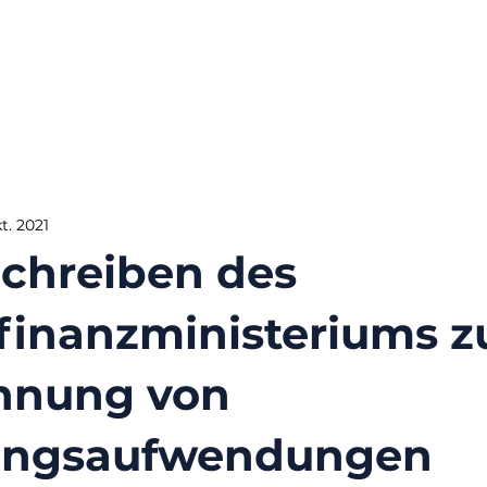
kt. 2021
chreiben des
inanzministeriums z
nnung von
ungsaufwendungen