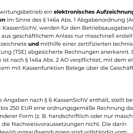
irtungsbetrieb ein 
elektronisches Aufzeichnun
on
 im Sinne des § 146a Abs. 1 Abgabenordnung (AO
1 KassenSichV, werden für den Betriebsausgaben
aus geschäftlichem Anlass nur maschinell erstellt
ezeichnete 
und
 mithilfe einer zertifizierten techni
htung (TSE) abgesicherte Rechnungen anerkannt. 
ist nach § 146a Abs. 2 AO verpflichtet, mit dem e
em mit Kassenfunktion Belege über die Geschäfts
ie Angaben nach § 6 KassenSichV enthält, stellt be
bis 250 EUR eine ordnungsgemäße Rechnung dar
derer Form (z. B. handschriftlich oder nur maschi
llen die Nachweisvoraussetzungen nicht. Die darin 
Bewirtungsaufwendungen sind vollständig vom 