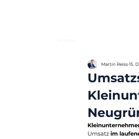
All Posts
Martin Reiss
15. 
Umsatzs
Kleinu
Neugrü
Kleinunternehme
Umsatz 
im laufen