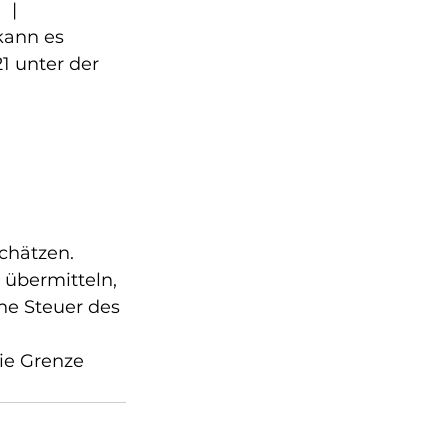
 |
kann es 
1 unter der 
schätzen. 
übermitteln, 
che Steuer des 
ie Grenze 