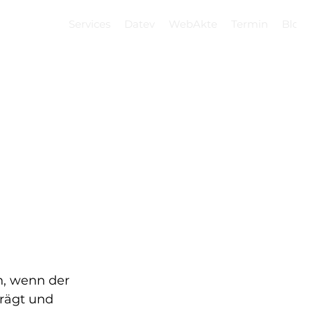
Services
Datev
WebAkte
Termin
Blog
, wenn der 
rägt und 