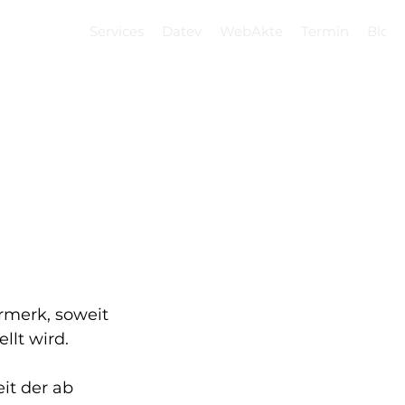
Services
Datev
WebAkte
Termin
Blog
rmerk, soweit 
llt wird.
it der ab 