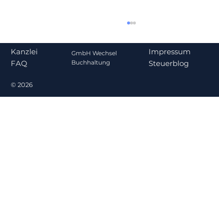
Impressum
Kanzlei
GmbH Wechsel
Steuerblog
Buchhaltung
FAQ
© 2026
Gehalt oder Ausschüttung? Was für
Gesellschafter-Geschäftsführer
steuerlich sinnvoller ist