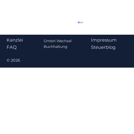
Impressum
Kanzlei
GmbH Wechsel
Steuerblog
Buchhaltung
FAQ
© 2026
Gehalt oder Ausschüttung? Was für
Gesellschafter-Geschäftsführer
steuerlich sinnvoller ist