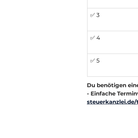
✅ 3
✅ 4
✅ 5
Du benötigen ein
- Einfache Termin
steuerkanzlei.de/