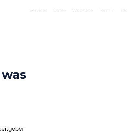
Services
Datev
WebAkte
Termin
Blog
 was
beitgeber 