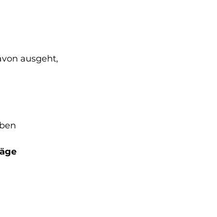
davon ausgeht, 
ben 
räge 