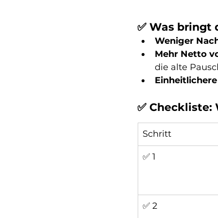
✅ Was bringt 
Weniger Nac
Mehr Netto v
die alte Pausc
Einheitlicher
✅ 
Checkliste: 
Schritt
✅ 1
✅ 2