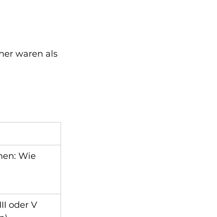
her waren als 
en: Wie 
II oder V 