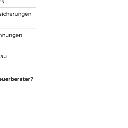
n).
rsicherungen 
chnungen 
au 
euerberater? 