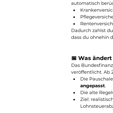
automatisch berück
Krankenversi
Pflegeversich
Rentenversic
Dadurch zahlst du
dass du ohnehin 
📅 Was ändert
Das Bundesfinanzm
veröffentlicht. Ab 2
Die Pauschale
angepasst
.
Die alte Regel
Ziel: realisti
Lohnsteuerab