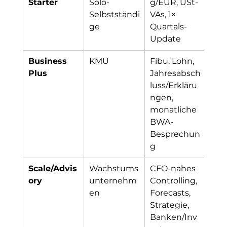
Starter
Solo-
g/EÜR, USt-
Selbstständi
VAs, 1× 
ge
Quartals-
Update
Business 
KMU
Fibu, Lohn, 
Plus
Jahresabsch
luss/Erkläru
ngen, 
monatliche 
BWA-
Besprechun
g
Scale/Advis
Wachstums
CFO-nahes 
ory
unternehm
Controlling, 
en
Forecasts, 
Strategie, 
Banken/Inv