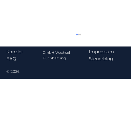
Impressum
Kanzlei
GmbH Wechsel
Steuerblog
Buchhaltung
FAQ
© 2026
Geschäftsführergehalt 2026: Wie
viel ist steuerlich angemessen?