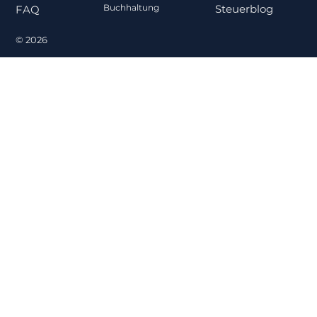
Steuerblog
Buchhaltung
FAQ
© 2026
Gehalt oder Ausschüttung? Was für
Gesellschafter-Geschäftsführer
steuerlich sinnvoller ist