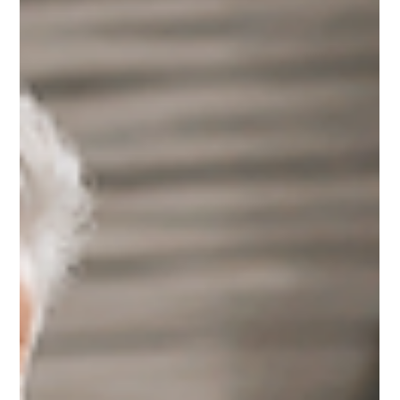
Martin Reiss
vor 4 Tagen
Geschäftsführergehalt 2026: Wie
viel ist steuerlich angemessen?
Ein angemessenes Geschäftsführergehalt ist 2026 eine
der wichtigsten Stellschrauben für GmbH-
Geschäftsführer. Der Beitrag zeigt, worauf es bei
Festgehalt, Tantieme, Dienstwagen, Fremdvergleich und
verdeckter Gewinnausschüttung ankommt – und warum
eine saubere steuerliche Prüfung vor späteren
Korrekturen, Steuernachzahlungen und unnötigen
Risiken schützt.