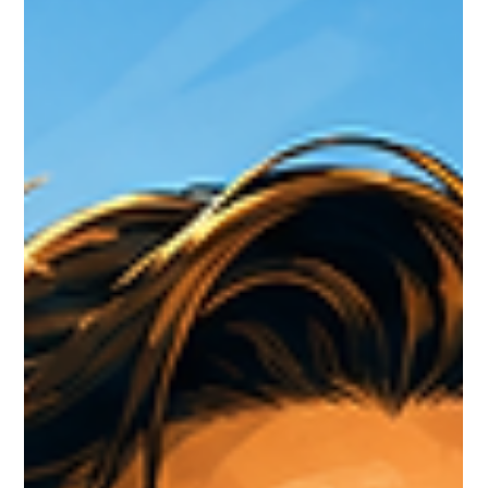
steuerlich sinnvoller ist
Gehalt oder Ausschüttung? Für Gesellschafter-
Geschäftsführer einer GmbH ist diese Entscheidung
steuerlich deutlich komplexer, als sie auf den ersten Blick
wirkt. Ein Geschäftsführergehalt kann den Gewinn der
GmbH mindern, muss aber angemessen und sauber
dokumentiert sein. Eine Ausschüttung bietet Flexibilität,
erfolgt jedoch aus bereits versteuertem Gewinn und
erfordert korrekte Beschlüsse,
Kapitalertragsteuerbehandlung und Liquiditätsplanung.
Wer hier ohne steuerliche Beglei