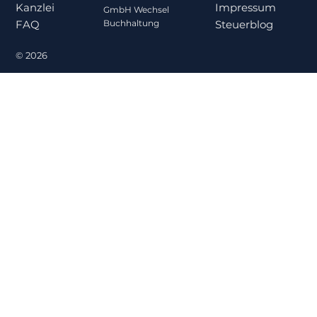
Impressum
Kanzlei
GmbH Wechsel
Steuerblog
Buchhaltung
FAQ
© 2026
Gehalt oder Ausschüttung? Was für
Gesellschafter-Geschäftsführer
steuerlich sinnvoller ist