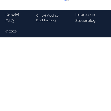
Impressum
Kanzlei
GmbH Wechsel
Steuerblog
Buchhaltung
FAQ
© 2026
Gehalt oder Ausschüttung? Was für
Gesellschafter-Geschäftsführer
steuerlich sinnvoller ist