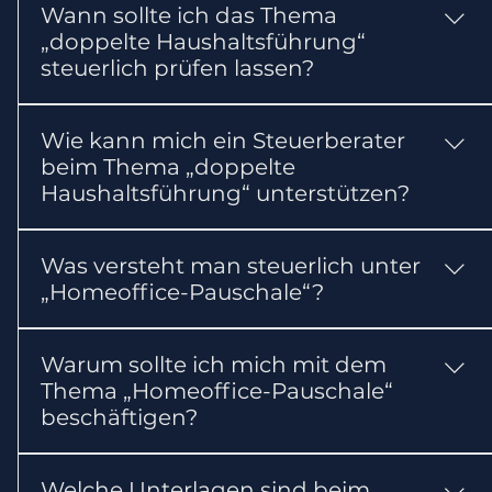
Wann sollte ich das Thema
Nachweis des eigenen Hausstands bereithalten.
„doppelte Haushaltsführung“
Abhängig vom Einzelfall können weitere
steuerlich prüfen lassen?
Nachweise erforderlich sein.
Lassen Sie das Thema möglichst frühzeitig und
Wie kann mich ein Steuerberater
in jedem Fall vor wichtigen Entscheidungen
beim Thema „doppelte
oder gesetzlichen Fristen prüfen. So können
Haushaltsführung“ unterstützen?
steuerliche Nachteile vermieden werden.
Ein Steuerberater kann die Voraussetzungen
Was versteht man steuerlich unter
und steuerlichen Folgen prüfen, die benötigten
„Homeoffice-Pauschale“?
Unterlagen zusammenstellen und erforderliche
Erklärungen oder Anträge vorbereiten.
Für berufliche Arbeit zu Hause kann unter
Warum sollte ich mich mit dem
Voraussetzungen eine Tagespauschale gelten.
Thema „Homeoffice-Pauschale“
beschäftigen?
Das Thema kann Ihre steuerlichen Pflichten
Welche Unterlagen sind beim
oder Ihre Steuerbelastung beeinflussen. Für die