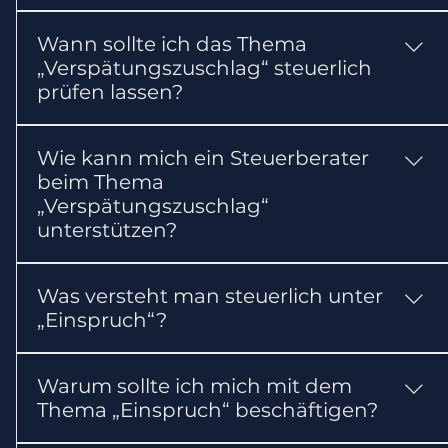
In der Regel sollten Sie Bescheid und
Wann sollte ich das Thema
Abgabedatum bereithalten. Abhängig vom
„Verspätungszuschlag“ steuerlich
Einzelfall können weitere Nachweise erforderlich
prüfen lassen?
sein.
Lassen Sie das Thema möglichst frühzeitig und
Wie kann mich ein Steuerberater
in jedem Fall vor wichtigen Entscheidungen
beim Thema
oder gesetzlichen Fristen prüfen. So können
„Verspätungszuschlag“
steuerliche Nachteile vermieden
unterstützen?
Ein Steuerberater kann die Voraussetzungen
Was versteht man steuerlich unter
und steuerlichen Folgen prüfen, die benötigten
„Einspruch“?
Unterlagen zusammenstellen und erforderliche
Erklärungen oder Anträge vorbereiten.
Mit dem Einspruch lässt sich ein Steuerbescheid
Warum sollte ich mich mit dem
innerhalb der gesetzlichen Frist überprüfen.
Thema „Einspruch“ beschäftigen?