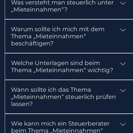
Was versteht man steuerlich unter
und steuerlichen Folgen prüfen, die benötigten
„Mieteinnahmen“?
Unterlagen zusammenstellen und erforderliche
Erklärungen oder Anträge vorbereiten.
Einnahmen aus Vermietung sind grundsätzlich
Warum sollte ich mich mit dem
steuerlich zu erklären.
Thema „Mieteinnahmen“
beschäftigen?
Das Thema kann Ihre steuerlichen Pflichten
Welche Unterlagen sind beim
oder Ihre Steuerbelastung beeinflussen. Für die
Thema „Mieteinnahmen“ wichtig?
erste Einordnung gilt: Einnahmen aus
Vermietung sind grundsätzlich steuerlich zu
In der Regel sollten Sie Mietverträge und
erklären.
Wann sollte ich das Thema
Zahlungseingänge bereithalten. Abhängig vom
„Mieteinnahmen“ steuerlich prüfen
Einzelfall können weitere Nachweise erforderlich
lassen?
sein.
Lassen Sie das Thema möglichst frühzeitig und
Wie kann mich ein Steuerberater
in jedem Fall vor wichtigen Entscheidungen
beim Thema „Mieteinnahmen“
oder gesetzlichen Fristen prüfen. So können