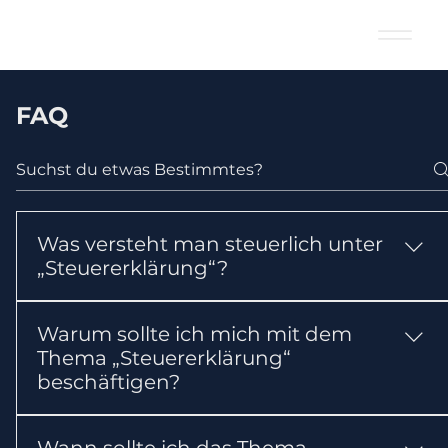
FAQ
Was versteht man steuerlich unter
„Steuererklärung“?
Sie erklärt dem Finanzamt Ihre steuerlich
Warum sollte ich mich mit dem
relevanten Einkünfte und Ausgaben.
Thema „Steuererklärung“
beschäftigen?
Das Thema kann Ihre steuerlichen Pflichten