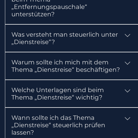
„Entfernungspauschale“
steuerliche Nachteile vermieden werden.
unterstützen?
Ein Steuerberater kann die Voraussetzungen
Was versteht man steuerlich unter
und steuerlichen Folgen prüfen, die benötigten
„Dienstreise“?
Unterlagen zusammenstellen und erforderliche
Erklärungen oder Anträge vorbereiten.
Berufliche Auswärtstätigkeiten können Fahrt-,
Warum sollte ich mich mit dem
Übernachtungs- und Verpflegungskosten
Thema „Dienstreise“ beschäftigen?
auslösen.
Das Thema kann Ihre steuerlichen Pflichten
Welche Unterlagen sind beim
oder Ihre Steuerbelastung beeinflussen. Für die
Thema „Dienstreise“ wichtig?
erste Einordnung gilt: Berufliche
Auswärtstätigkeiten können Fahrt-,
In der Regel sollten Sie Reisekostenabrechnung
Übernachtungs- und Verpflegungskosten
Wann sollte ich das Thema
und Belege bereithalten. Abhängig vom
auslösen.
„Dienstreise“ steuerlich prüfen
Einzelfall können weitere Nachweise erforderlich
lassen?
sein.