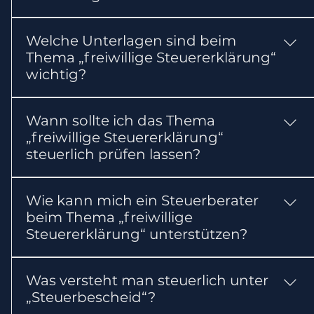
Das Thema kann Ihre steuerlichen Pflichten
Welche Unterlagen sind beim
oder Ihre Steuerbelastung beeinflussen. Für die
Thema „freiwillige Steuererklärung“
erste Einordnung gilt: Arbeitnehmer können
wichtig?
häufig freiwillig eine Veranlagung beantragen.
In der Regel sollten Sie
Wann sollte ich das Thema
Lohnsteuerbescheinigung und abziehbare
„freiwillige Steuererklärung“
Kosten bereithalten. Abhängig vom Einzelfall
steuerlich prüfen lassen?
können weitere Nachweise erforderlich sein.
Lassen Sie das Thema möglichst frühzeitig und
Wie kann mich ein Steuerberater
in jedem Fall vor wichtigen Entscheidungen
beim Thema „freiwillige
oder gesetzlichen Fristen prüfen. So können
Steuererklärung“ unterstützen?
steuerliche Nachteile vermieden werden.
Ein Steuerberater kann die Voraussetzungen
Was versteht man steuerlich unter
und steuerlichen Folgen prüfen, die benötigten
„Steuerbescheid“?
Unterlagen zusammenstellen und erforderliche