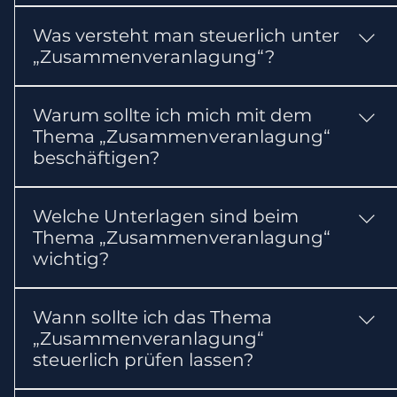
Ein Steuerberater kann die Voraussetzungen
Was versteht man steuerlich unter
und steuerlichen Folgen prüfen, die benötigten
„Zusammenveranlagung“?
Unterlagen zusammenstellen und erforderliche
Erklärungen oder Anträge vorbereiten.
Ehepaare und eingetragene Lebenspartner
Warum sollte ich mich mit dem
können bei Voraussetzungen gemeinsam
Thema „Zusammenveranlagung“
veranlagt werden.
beschäftigen?
Das Thema kann Ihre steuerlichen Pflichten
Welche Unterlagen sind beim
oder Ihre Steuerbelastung beeinflussen. Für die
Thema „Zusammenveranlagung“
erste Einordnung gilt: Ehepaare und
wichtig?
eingetragene Lebenspartner können bei
Voraussetzungen gemeinsam veranlagt werden.
In der Regel sollten Sie Personendaten und
Wann sollte ich das Thema
gemeinsame Erklärung bereithalten. Abhängig
„Zusammenveranlagung“
vom Einzelfall können weitere Nachweise
steuerlich prüfen lassen?
erforderlich sein.