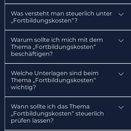
Ein Steuerberater kann die Voraussetzungen
Was versteht man steuerlich unter
und steuerlichen Folgen prüfen, die benötigten
„Fortbildungskosten“?
Unterlagen zusammenstellen und erforderliche
Erklärungen oder Anträge vorbereiten.
Beruflich veranlasste Fortbildungen sind häufig
Warum sollte ich mich mit dem
als Werbungskosten abziehbar.
Thema „Fortbildungskosten“
beschäftigen?
Das Thema kann Ihre steuerlichen Pflichten
Welche Unterlagen sind beim
oder Ihre Steuerbelastung beeinflussen. Für die
Thema „Fortbildungskosten“
erste Einordnung gilt: Beruflich veranlasste
wichtig?
Fortbildungen sind häufig als Werbungskosten
abziehbar.
In der Regel sollten Sie Rechnungen, Teilnahme-
Wann sollte ich das Thema
und Zahlungsnachweise bereithalten. Abhängig
„Fortbildungskosten“ steuerlich
vom Einzelfall können weitere Nachweise
prüfen lassen?
erforderlich sein.