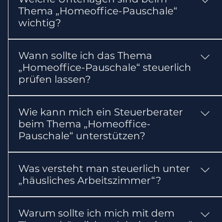
Thema „Homeoffice-Pauschale“
erste Einordnung gilt: Für berufliche Arbeit zu
wichtig?
Hause kann unter Voraussetzungen eine
Tagespauschale gelten.
In der Regel sollten Sie Kalender der
Wann sollte ich das Thema
Homeoffice-Tage bereithalten. Abhängig vom
„Homeoffice-Pauschale“ steuerlich
Einzelfall können weitere Nachweise erforderlich
prüfen lassen?
sein.
Wann sollte ich das Thema „Homeoffice-
Wie kann mich ein Steuerberater
Pauschale“ steuerlich prüfen lassen?
beim Thema „Homeoffice-
Pauschale“ unterstützen?
Ein Steuerberater kann die Voraussetzungen
Was versteht man steuerlich unter
und steuerlichen Folgen prüfen, die benötigten
„häusliches Arbeitszimmer“?
Unterlagen zusammenstellen und erforderliche
Erklärungen oder Anträge vorbereiten.
Ein gesonderter Raum kann nur unter
Warum sollte ich mich mit dem
besonderen Voraussetzungen umfassender