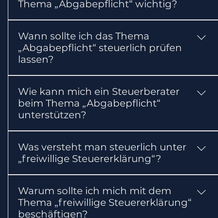
Thema „Abgabepflicht“ wichtig?
erste Einordnung gilt: Sie hängt vor allem von
Einkunftsarten, Lohnersatzleistungen und
In der Regel sollten Sie Einkommensnachweise
persönlichen Verhältnissen ab.
Wann sollte ich das Thema
und Bescheide bereithalten. Abhängig vom
„Abgabepflicht“ steuerlich prüfen
Einzelfall können weitere Nachweise erforderlich
lassen?
sein.
Lassen Sie das Thema möglichst frühzeitig und
Wie kann mich ein Steuerberater
in jedem Fall vor wichtigen Entscheidungen
beim Thema „Abgabepflicht“
oder gesetzlichen Fristen prüfen. So können
unterstützen?
steuerliche Nachteile vermieden werden.
Ein Steuerberater kann die Voraussetzungen
Was versteht man steuerlich unter
und steuerlichen Folgen prüfen, die benötigten
„freiwillige Steuererklärung“?
Unterlagen zusammenstellen und erforderliche
Erklärungen oder Anträge vorbereiten.
Arbeitnehmer können häufig freiwillig eine
Warum sollte ich mich mit dem
Veranlagung beantragen.
Thema „freiwillige Steuererklärung“
beschäftigen?