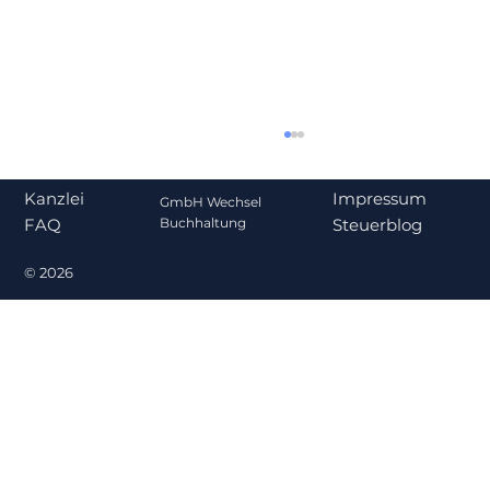
Impressum
Kanzlei
GmbH Wechsel
Steuerblog
Buchhaltung
FAQ
© 2026
Gehalt oder Ausschüttung? Was für
Gesellschafter-Geschäftsführer
steuerlich sinnvoller ist