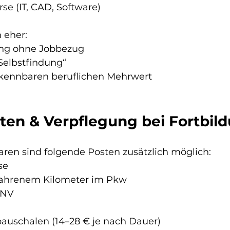
se (IT, CAD, Software)
 eher:
ng ohne Jobbezug
„Selbstfindung“
kennbaren beruflichen Mehrwert
sten & Verpflegung bei Fortbil
ren sind folgende Posten zusätzlich möglich:
se
fahrenem Kilometer im Pkw
PNV
auschalen (14–28 € je nach Dauer)