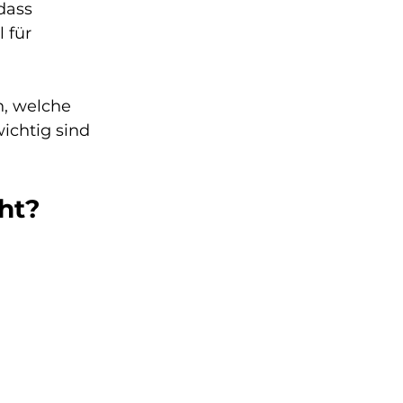
dass 
 für 
h, welche 
chtig sind 
cht?