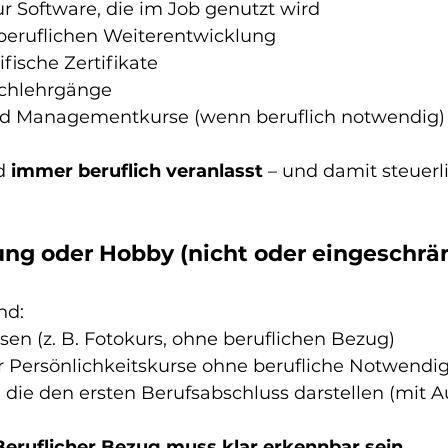
r Software, die im Job genutzt wird
beruflichen Weiterentwicklung
fische Zertifikate
achlehrgänge
nd Managementkurse (wenn beruflich notwendig)
d 
immer beruflich veranlasst
 – und damit steuerl
ung oder Hobby (nicht oder eingeschrä
nd:
ssen (z. B. Fotokurs, ohne beruflichen Bezug)
r Persönlichkeitskurse ohne berufliche Notwendig
 die den ersten Berufsabschluss darstellen (mit
Beruflicher Bezug muss klar erkennbar sein.