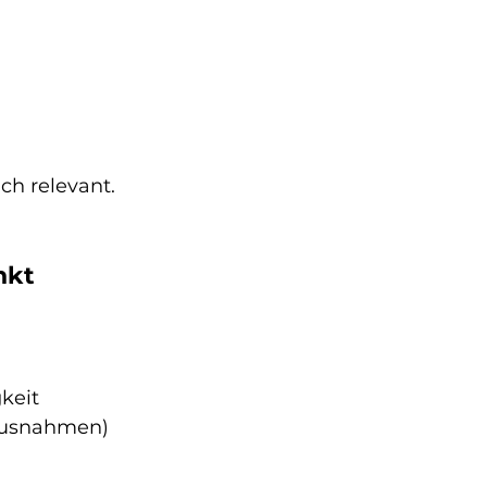
ich relevant.
nkt 
keit
 Ausnahmen)