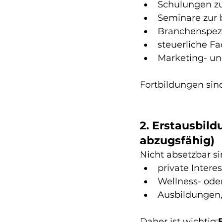
Schulungen zu
Seminare zur 
Branchenspezi
steuerliche F
Marketing- u
Fortbildungen sin
2. Erstausbild
abzugsfähig)
Nicht absetzbar si
private Intere
Wellness- ode
Ausbildungen,
Daher ist wichtig: