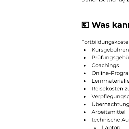
💶 Was kan
Fortbildungskosten
Kursgebühren
Prüfungsgebü
Coachings
Online-Progr
Lernmaterialie
Reisekosten z
Verpflegungs
Übernachtung
Arbeitsmittel
technische Auss
Laptop