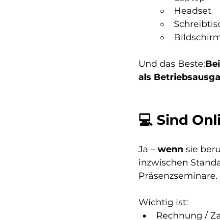
Headset
Schreibtis
Bildschir
Und das Beste:
Bei
als Betriebsausga
💻 Sind Onl
Ja – 
wenn
 sie ber
inzwischen Stand
Präsenzseminare.
Wichtig ist:
Rechnung / Z