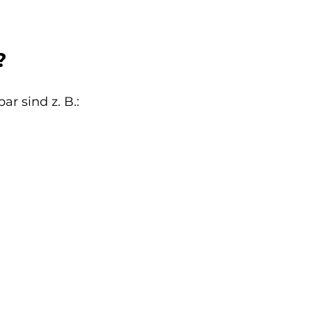
?
ar sind z. B.: