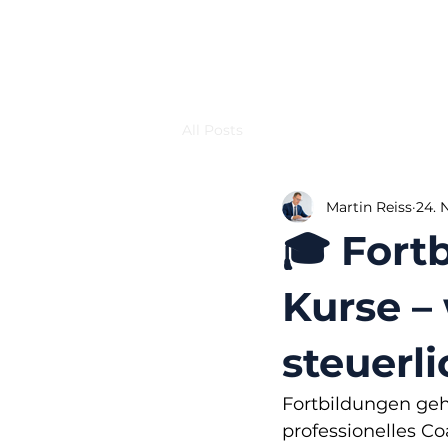
All Posts
Martin Reiss
24. 
🎓 Fort
Kurse –
steuerl
Fortbildungen geh
professionelles C