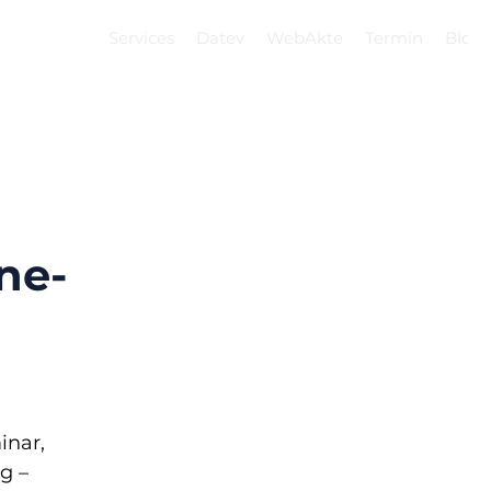
Services
Datev
WebAkte
Termin
Blog
ne-
nar, 
g – 