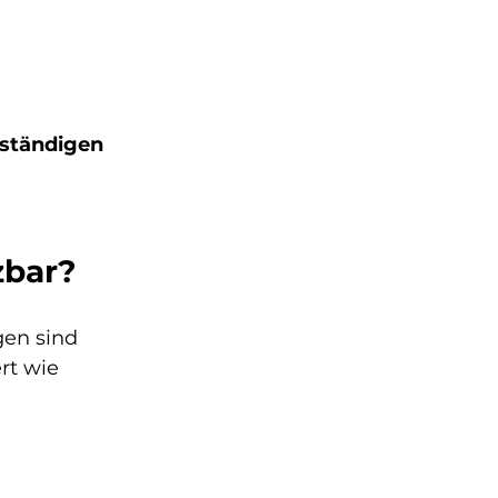
ständigen 
zbar?
gen sind 
t wie 