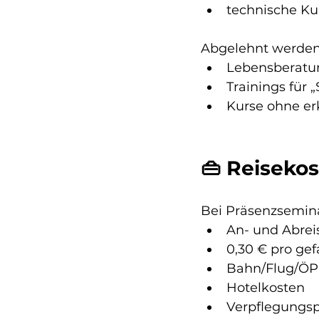
technische Kur
Abgelehnt werden
Lebensberatu
Trainings für 
Kurse ohne er
👜 Reiseko
Bei Präsenzsemina
An- und Abrei
0,30 € pro ge
Bahn/Flug/Ö
Hotelkosten
Verpflegungsp