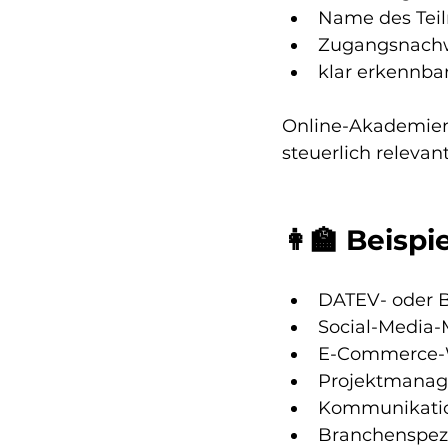
Name des Tei
Zugangsnachwe
klar erkennbar
Online-Akademien,
steuerlich relevant
👩‍🏫 Beisp
DATEV- oder 
Social-Media-
E-Commerce-W
Projektmanage
Kommunikation
Branchenspez