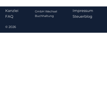
Impressum
Kanzlei
GmbH Wechsel
Steuerblog
Buchhaltung
FAQ
© 2026
Gehalt oder Ausschüttung? Was für
Gesellschafter-Geschäftsführer
steuerlich sinnvoller ist