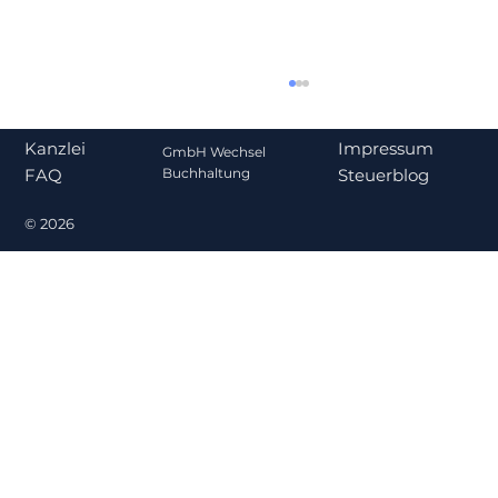
Impressum
Kanzlei
GmbH Wechsel
Steuerblog
Buchhaltung
FAQ
© 2026
Gehalt oder Ausschüttung? Was für
Gesellschafter-Geschäftsführer
steuerlich sinnvoller ist