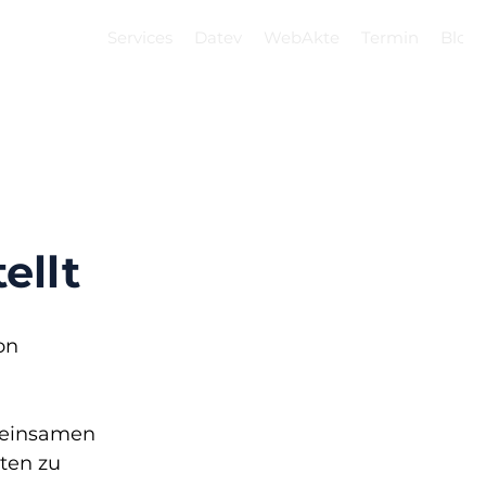
Services
Datev
WebAkte
Termin
Blog
ellt
on 
meinsamen 
ten zu 