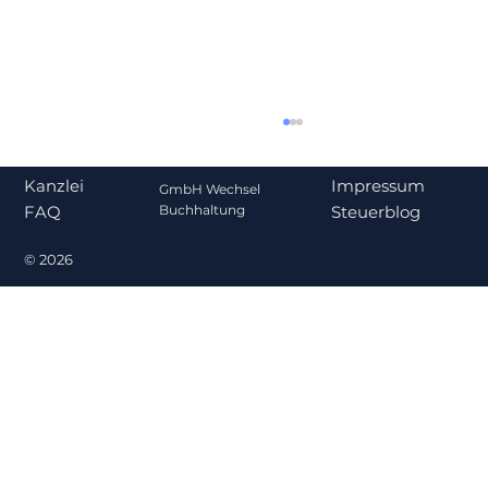
Impressum
Kanzlei
GmbH Wechsel
Steuerblog
Buchhaltung
FAQ
© 2026
Geschäftsführergehalt 2026: Wie
viel ist steuerlich angemessen?