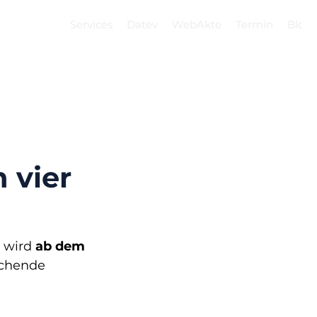
Services
Datev
WebAkte
Termin
Blog
 vier
 wird 
ab dem 
echende 