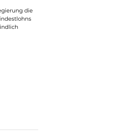
gierung die 
ndestlohns 
ndlich 