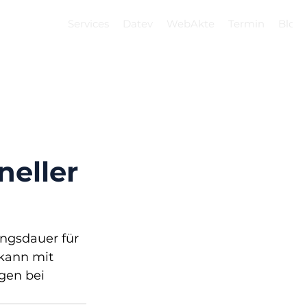
Services
Datev
WebAkte
Termin
Blog
neller
ngsdauer für 
kann mit 
gen bei 