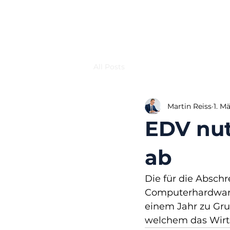
All Posts
Martin Reiss
1. M
EDV nut
ab
Die für die Absch
Computerhardware
einem Jahr zu Gru
welchem das Wirts