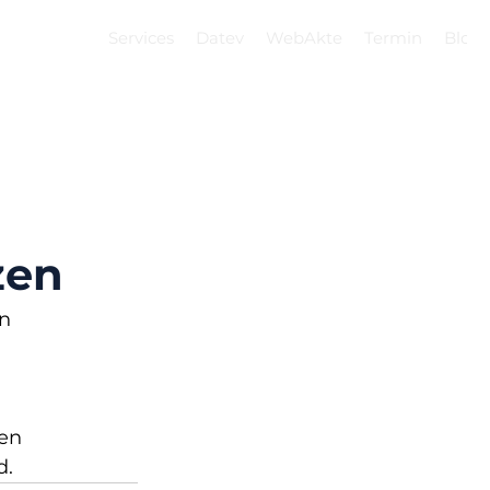
Services
Datev
WebAkte
Termin
Blog
zen
n 
en 
d.