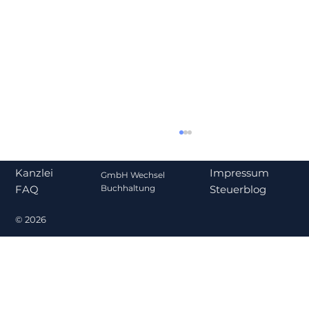
Impressum
Kanzlei
GmbH Wechsel
Steuerblog
Buchhaltung
FAQ
© 2026
Gehalt oder Ausschüttung? Was für
Gesellschafter-Geschäftsführer